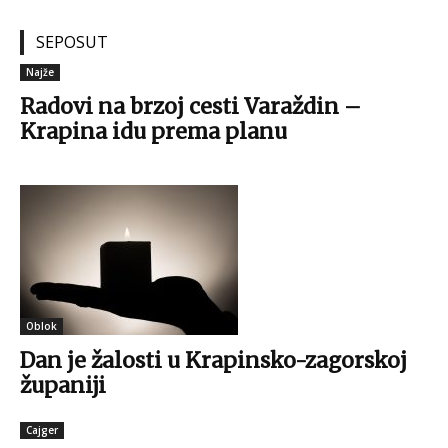
(Foto: Facebook/Udruga Ekomuzej Bistra)
SEPOSUT
Najže
Radovi na brzoj cesti Varaždin –
Krapina idu prema planu
(Foto: Facebook/Udruga Ekomuzej Bistra)
Oblok
Dan je žalosti u Krapinsko-zagorskoj
županiji
Cajger