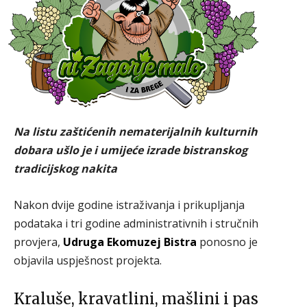
Bistranski tradicijski
nakit postao zaštićeno
dobro
Autor:
Snježana Flegar Ivanušec
-
16. veljače 2021.
Na listu zaštićenih nematerijalnih kulturnih
dobara ušlo je i umijeće izrade bistranskog
tradicijskog nakita
Nakon dvije godine istraživanja i prikupljanja
podataka i tri godine administrativnih i stručnih
provjera,
Udruga Ekomuzej Bistra
ponosno je
objavila uspješnost projekta.
Kraluše, kravatlini, mašlini i pas