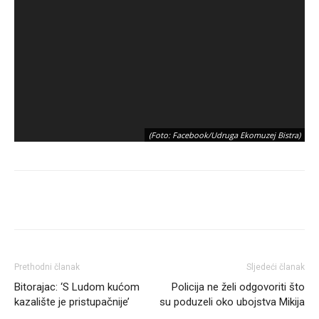
(Foto: Facebook/Udruga Ekomuzej Bistra)
Prethodni članak
Sljedeći članak
Bitorajac: ‘S Ludom kućom
Policija ne želi odgovoriti što
kazalište je pristupačnije’
su poduzeli oko ubojstva Mikija