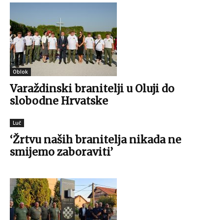
(Foto: Facebook/Udruga Ekomuzej Bistra)
Oblok
Varaždinski branitelji u Oluji do
slobodne Hrvatske
Luč
‘Žrtvu naših branitelja nikada ne
smijemo zaboraviti’