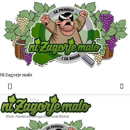
Ni Zagorje malo
Naslovnica
Kištra
(Foto: Facebook/Udruga Ekomuzej Bistra)
Kištra