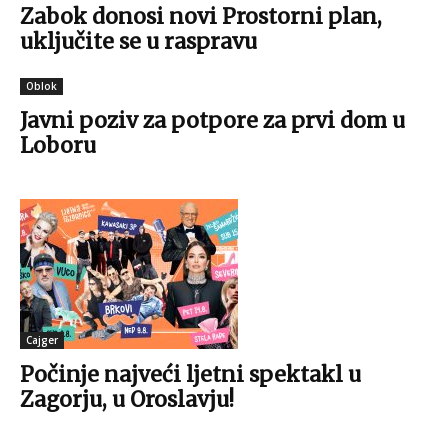
Zabok donosi novi Prostorni plan,
uključite se u raspravu
(Foto: Facebook/Udruga Ekomuzej Bistra)
Oblok
Javni poziv za potpore za prvi dom u
Loboru
(Foto: Facebook/Udruga Ekomuzej Bistra)
Cajger
Počinje najveći ljetni spektakl u
Zagorju, u Oroslavju!