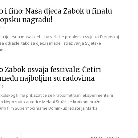
 i fino: Naša djeca Zabok u finalu
ropsku nagradu!
19.
 tjelesna masa i debljina veliki je problem u svijetu i Europskoj
 za odrasle, tako za djecu i mlade. Istraživanja Svjetske
e...
 Zabok osvaja festivale: Četiri
 među najboljim su radovima
19.
školskog filma prikazat će se kratkometražni eksperimentalni
to Nepoznato autorice Melani Stužić, te kratkometražni
ni film Supermoći mame Dominkuš redatelja Marka...