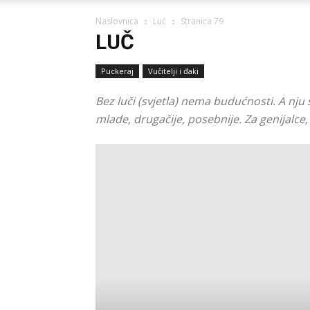
Naslovnica
Luč
Stranica 79
LUČ
Puckeraj
Vučitelji i đaki
Bez luči (svjetla) nema budućnosti. A nju 
mlade, drugačije, posebnije. Za genijalce