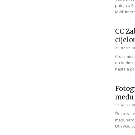
putuju u Sa
MWF-intern
CC Za
cijelo
20. srpnja 20
Crossminto
na badmint
nastala po
Fotog
među 
17. srpnja 20
Škola za um
međunarodn
UNEVOC po