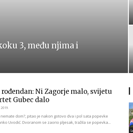
skoku 3, među njima i
 rođendan: Ni Zagorje malo, svijetu
artet Gubec dalo
 2019.
 vi nemate dom?, pitao je nakon gotovo dva i pol sata popevke
ranko Uvodić. Dvoranom se zaorio pljesak, tražila se popevka...
L