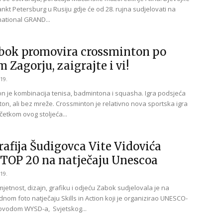
nkt Petersburg u Rusiju gdje će od 28. rujna sudjelovati na
ational GRAND...
bok promovira crossminton po
m Zagorju, zaigrajte i vi!
19.
n je kombinacija tenisa, badmintona i squasha. Igra podsjeća
on, ali bez mreže. Crossminton je relativno nova sportska igra
četkom ovog stoljeća...
rafija Šudigovca Vite Vidovića
TOP 20 na natječaju Unescoa
19.
jetnost, dizajn, grafiku i odjeću Zabok sudjelovala je na
om foto natječaju Skills in Action koji je organizirao UNESCO-
vodom WYSD-a, Svjetskog...