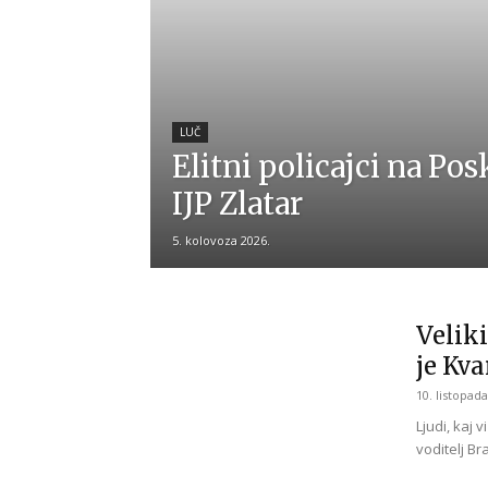
LUČ
Elitni policajci na Po
IJP Zlatar
5. kolovoza 2026.
Veliki
je Kv
10. listopada
Ljudi, kaj
voditelj B