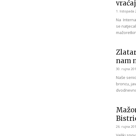
vraćaj
1. listopada 
Na Internat
se natjeca
mažoretkin
Zlatar
nam n
30. rujna 201
Naše senio
broncu, jav
dvodnevnom
Mažore
Bistri
26. rujna 201
Veliki sno