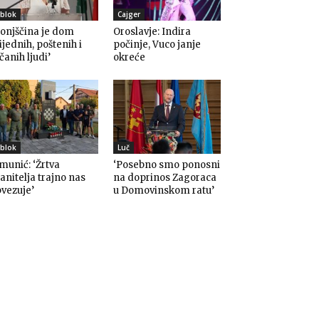
blok
Cajger
onjščina je dom
Oroslavje: Indira
ijednih, poštenih i
počinje, Vuco janje
čanih ljudi’
okreće
blok
Luč
munić: ‘Žrtva
‘Posebno smo ponosni
anitelja trajno nas
na doprinos Zagoraca
vezuje’
u Domovinskom ratu’