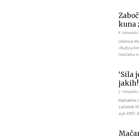
Zaboč
kuna 
8. listopada 
Učenice Ma
i Ružica Ko
novčanu na
‘Sila 
jakih!
2. listopada 
Mahatma Ga
začetnik fi
a je 2007. d
Mačan