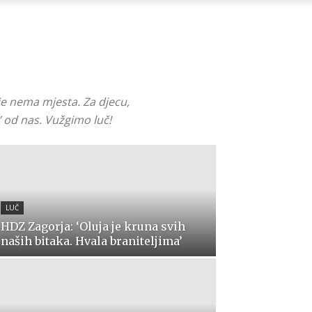
dje nema mjesta. Za djecu,
’ od nas. Vužgimo luč!
LUČ
HDZ Zagorja: ‘Oluja je kruna svih
naših bitaka. Hvala braniteljima’