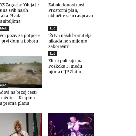
Z Zagorja: ‘Oluja je
Zabok donosi novi
una svih naših
Prostorni plan,
taka. Hvala
uključite se u raspravu
aniteljima’
blok
Luč
vni poziv za potpore
‘Žrtvu naših branitelja
 prvi dom u Loboru
nikada ne smijemo
zaboraviti’
Luč
Elitni policajci na
Poskoku 3, među
njima i IJP Zlatar
ajže
dovi na brzoj cesti
araždin – Krapina
du prema planu