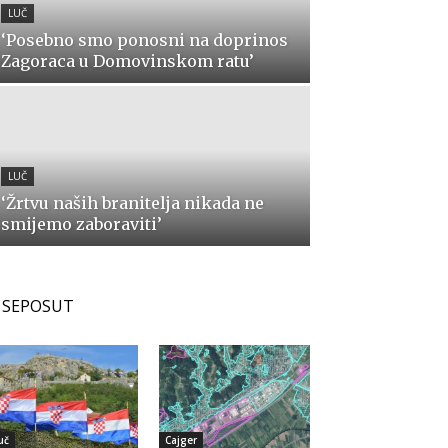
LUČ
‘Posebno smo ponosni na doprinos
Zagoraca u Domovinskom ratu’
LUČ
‘Žrtvu naših branitelja nikada ne
smijemo zaboraviti’
SEPOSUT
uč
Cajger