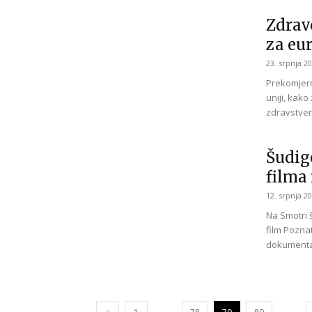
Zdravo
za eu
23. srpnja 20
Prekomjerna
uniji, kako
zdravstven
Šudigo
filma
12. srpnja 20
Na Smotri 
film Pozna
dokumentar
...
...