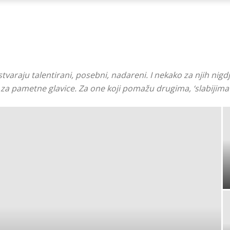
Ni
stvaraju talentirani, posebni, nadareni. I nekako za njih nig
Zagorje
, za pametne glavice. Za one koji pomažu drugima, ‘slabijima
malo