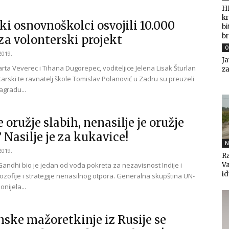
HD
kr
ki osnovnoškolci osvojili 10.000
bi
br
za volonterski projekt
O
2019.
Ja
rta Veverec i Tihana Dugorepec, voditeljice Jelena Lisak Šturlan
za
tarski te ravnatelj škole Tomislav Polanović u Zadru su preuzeli
gradu...
je oružje slabih, nenasilje je oružje
’ Nasilje je za kukavice!
N
2019.
Ra
ndhi bio je jedan od vođa pokreta za nezavisnost Indije i
V
i
lozofije i strategije nenasilnog otpora. Generalna skupština UN-
onijela...
ske mažoretkinje iz Rusije se