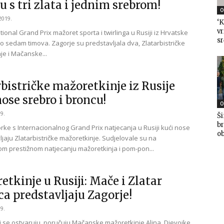
u s tri zlata i jednim srebrom!
O
2019.
‘K
vr
ional Grand Prix mažoret sporta i twirlinga u Rusiji iz Hrvatske
sr
lo sedam timova. Zagorje su predstavljala dva, Zlatarbistričke
je i Mačanske...
bistričke mažoretkinje iz Rusije
ose srebro i broncu!
O
9.
Ši
br
rke s Internacionalnog Grand Prix natjecanja u Rusiji kući nose
ob
ljaju Zlatarbistričke mažoretkinje. Sudjelovale su na
 prestižnom natjecanju mažoretkinja i pom-pon...
tkinje u Rusiji: Mače i Zlatar
ca predstavljaju Zagorje!
9.
vi se ostvaruju, poručuju Mačanske mažoretkinje Alina. Djevojke