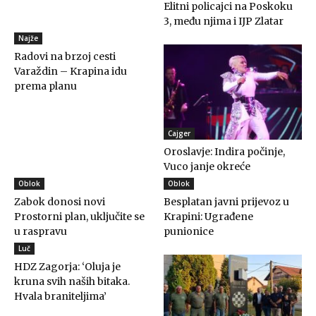
Elitni policajci na Poskoku
3, među njima i IJP Zlatar
Najže
Radovi na brzoj cesti
Varaždin – Krapina idu
prema planu
Cajger
Oroslavje: Indira počinje,
Vuco janje okreće
Oblok
Oblok
Zabok donosi novi
Besplatan javni prijevoz u
Prostorni plan, uključite se
Krapini: Ugrađene
u raspravu
punionice
Luč
HDZ Zagorja: ‘Oluja je
kruna svih naših bitaka.
Hvala braniteljima’