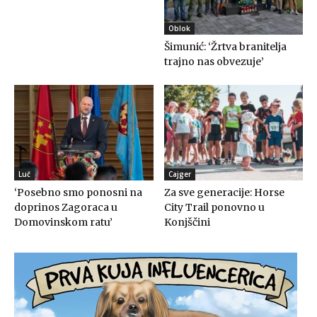
Oblok
Šimunić: ‘Žrtva branitelja
trajno nas obvezuje’
Luč
Cajger
‘Posebno smo ponosni na
Za sve generacije: Horse
doprinos Zagoraca u
City Trail ponovno u
Domovinskom ratu’
Konjščini