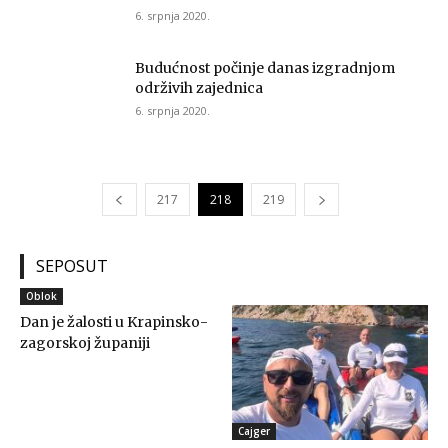
6. srpnja 2020.
Budućnost počinje danas izgradnjom
održivih zajednica
6. srpnja 2020.
217
218
219
SEPOSUT
Oblok
Dan je žalosti u Krapinsko-
zagorskoj županiji
Cajger