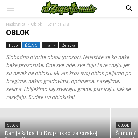
Naslovnica
Oblok
Stranica 218
OBLOK
Hudo
IŠČEMO
Tranik
Žeravka
Slobodno otprite oblok (prozor). Nalaktite se ko naše
bake prozoruše. One sve vide, sve čuju i sve znaju. Jer
su navek na obloku. Mi vas kroz svoj oblok peljamo po
OBLOK
Zabok donosi novi Prostorni plan,
bregima, našim gradovima, općinama, naseljima,
selima. I bilježimo kaj stvaraju, grade, planiraju, kak se
uključite se u raspravu
razvijaju. Budite i vi oblokuša!
6. kolovoza 2026.
OBLOK
OBLOK
Dan je žalosti u Krapinsko-zagorskoj
Šimunić: 