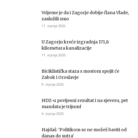
Vrijeme je da i Zagorje dobije člana Vlade,
zaslužili smo
11. srpnja 2020.
U Zagorju kreće izgradnja 171,8
kilometara kanalizacije
11. srpnja 2020.
Biciklistička staza s mostom spojit će
Zabok i Oroslavje
9. srpnja 2020.
HDZ-u povijesni rezultat i na sjeveru, pet
mandata je trijumf
6. srpnja 2020.
Hajdaš: ‘Politikom se ne možeš baviti od
danas do sutra’