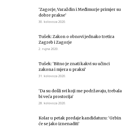
‘Zagorje, Varaždin i Međimurje primjer su
dobre prakse’
30. kolovoza 2020.
Tušek: Zakon o obnovi jednako tretira
Zagreb i Zagorje
2. rujna 2020.
Tušek: ‘Bitno je znati kakvi su učinci
zakona i mjera u praksi’
31. kolovoza 2020.
‘Da su došli svi koji me podržavaju, trebala
bi veća prostorija’
28. kolovoza 2020.
Kolar u petak predaje kandidaturu: ‘Grbin
će se jako iznenaditi’