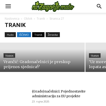
TRANIK
Naslovnica
Oblok
Tranik
Stranica 27
Vrančić (HDZ) i dalje traži političku
TRANIK
odgovornost zbog solara
Hudo
IŠČEMO
Tranik
Žeravka
26. srpnja 2026.
TRANIK
TRANIK
Vrančić: Gradonačelnici je preskup
‘Uz more
prijenos sjednica!?
lopata as
(Grado)načelnici: Pojednostavite
administraciju za EU projekte
23. rujna 2020.