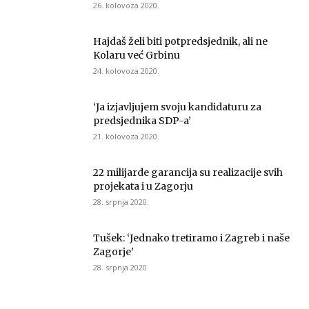
26. kolovoza 2020.
Hajdaš želi biti potpredsjednik, ali ne
Kolaru već Grbinu
24. kolovoza 2020.
‘Ja izjavljujem svoju kandidaturu za
predsjednika SDP-a’
21. kolovoza 2020.
22 milijarde garancija su realizacije svih
projekata i u Zagorju
28. srpnja 2020.
Tušek: ‘Jednako tretiramo i Zagreb i naše
Zagorje’
28. srpnja 2020.