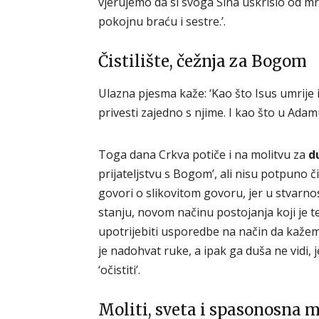
vjerujemo da si svoga Sina uskrisio od mrt
pokojnu braću i sestre.’.
Čistilište, čežnja za Bogom
Ulazna pjesma kaže: ‘Kao što Isus umrije 
privesti zajedno s njime. I kao što u Adamu s
Toga dana Crkva potiče i na molitvu za
du
prijateljstvu s Bogom’, ali nisu potpuno 
govori o slikovitom govoru, jer u stvarn
stanju, novom načinu postojanja koji je 
upotrijebiti usporedbe na način da kažem
je nadohvat ruke, a ipak ga duša ne vidi, 
‘očistiti’.
Moliti, sveta i spasonosna 