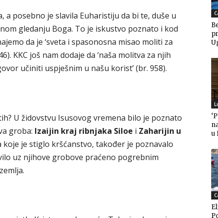
C
, a posebno je slavila Euharistiju da bi te, duše u
Be
aženom gledanju Boga. To je iskustvo poznato i kod
pr
najemo da je ‘sveta i spasonosna misao moliti za
U
46). KKC još nam dodaje da ‘naša molitva za njih
vor učiniti uspješnim u našu korist’ (br. 958).
L
‘
etih? U židovstvu Isusovog vremena bilo je poznato
n
dva groba:
Izaijin kraj ribnjaka Siloe
i
Zaharijin u
u
 koje je stiglo kršćanstvo, također je poznavalo
azvilo uz njihove grobove praćeno pogrebnim
zemlja.
C
El
P