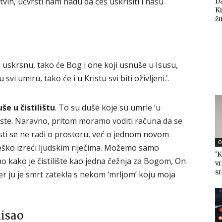
vih, učvrsti nam nadu da ćeš uskrisiti i našu
Da
K
žu
i uskrsnu, tako će Bog i one koji usnuše u Isusu,
vi umiru, tako će i u Kristu svi biti oživljeni.’.
še u čistilištu
. To su duše koje su umrle ‘u
čiste. Naravno, pritom moramo voditi računa da se
osti se ne radi o prostoru, već o jednom novom
O
teško izreći ljudskim riječima. Možemo samo
‘K
o kako je čistilište kao jedna čežnja za Bogom, On
vr
sr
jer ju je smrt zatekla s nekom ‘mrljom’ koju moja
misao