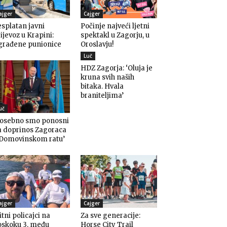
ajger
Cajger
splatan javni
Počinje najveći ljetni
ijevoz u Krapini:
spektakl u Zagorju, u
građene punionice
Oroslavju!
Luč
HDZ Zagorja: ‘Oluja je
kruna svih naših
bitaka. Hvala
braniteljima’
uč
Posebno smo ponosni
a doprinos Zagoraca
 Domovinskom ratu’
ajger
Cajger
itni policajci na
Za sve generacije:
oskoku 3, među
Horse City Trail