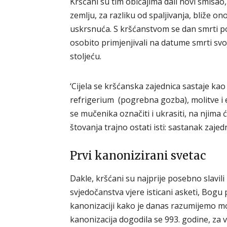
Kršćani su tim običajima dali novi smisao
zemlju, za razliku od spaljivanja, bliže on
uskrsnuća. S kršćanstvom se dan smrti po
osobito primjenjivali na datume smrti svoj
stoljeću.
‘Cijela se kršćanska zajednica sastaje ka
refrigerium (pogrebna gozba), molitve i 
se mučenika označiti i ukrasiti, na njima će 
štovanja trajno ostati isti: sastanak zajedni
Prvi kanonizirani svetac
Dakle, kršćani su najprije posebno slav
svjedočanstva vjere isticani asketi, Bogu 
kanonizaciji kako je danas razumijemo mo
kanonizacija dogodila se 993. godine, za v