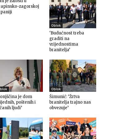
n je žalosti u
rapinsko-zagorskoj
paniji
Oblok
‘Budućnost treba
graditi na
vrijednostima
branitelja’
blok
Oblok
onjščina je dom
Šimunić: ‘Žrtva
ijednih, poštenih i
branitelja trajno nas
čanih ljudi’
obvezuje’