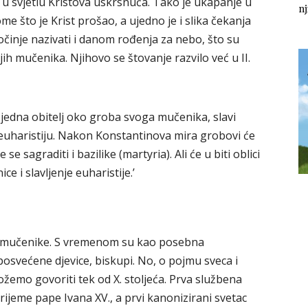
, u svjetlu Kristova uskrsnuća. Tako je ukapanje u
nj
ome što je Krist prošao, a ujedno je i slika čekanja
činje nazivati i danom rođenja za nebo, što su
ih mučenika. Njihovo se štovanje razvilo već u II.
o jedna obitelj oko groba svoga mučenika, slavi
euharistiju. Nakon Konstantinova mira grobovi će
se sagraditi i bazilike (martyria). Ali će u biti oblici
ce i slavljenje euharistije.’
ili mučenike. S vremenom su kao posebna
posvećene djevice, biskupi. No, o pojmu sveca i
žemo govoriti tek od X. stoljeća. Prva službena
rijeme pape Ivana XV., a prvi kanonizirani svetac