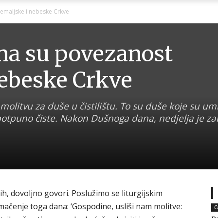
Ni
 zemaljske i nebeske Crkve
ajna su povezanost
nebeske Crkve
Zagorje
olitvu za duše u čistilištu. To su duše koje su umr
u potpuno čiste. Nakon Dušnoga dana, nedjelja je za
malo
h, dovoljno govori. Poslužimo se liturgijskim
mačenje toga dana: ‘Gospodine, usliši nam molitve:
C