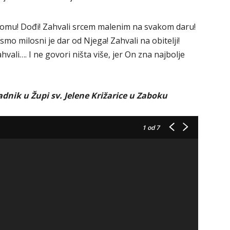
tomu! Dođi! Zahvali srcem malenim na svakom daru!
smo milosni je dar od Njega! Zahvali na obitelji!
vali…. I ne govori ništa više, jer On zna najbolje
adnik u Župi sv. Jelene Križarice u Zaboku
1
od 7