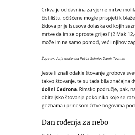
Crkva je od davnina za vjerne mrtve molila
čistilištu, očišćene mogle prispjeti k bl
židova prije Isusova dolaska od kojih saz
mrtve da im se oproste grijesi’ (2 Mak 12,
može im ne samo pomoći, već i njihov zago
Župa sv. Jurja mučenika Pušća Snimio: Damir Tucman
Jeste li znali odakle štovanje grobova sv
takvo štovanje, te su tada bila značajna 
dolini Cedrona
. Rimsko područje, pak, na
obiteljsko štovanje pokojnika koje se r
gozbama i prinosom žrtve bogovima pod
Dan rođenja za nebo