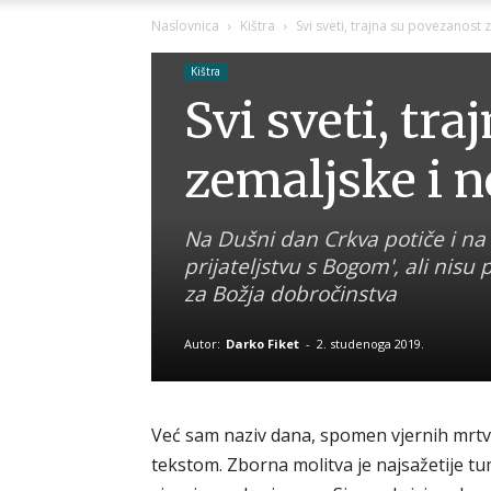
Naslovnica
Kištra
Svi sveti, trajna su povezanost
Kištra
Svi sveti, tr
zemaljske i 
Na Dušni dan Crkva potiče i na m
prijateljstvu s Bogom', ali nis
za Božja dobročinstva
Autor:
Darko Fiket
-
2. studenoga 2019.
Već sam naziv dana, spomen vjernih mrtvi
tekstom. Zborna molitva je najsažetije tu