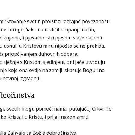
 ‘Štovanje svetih proizlazi iz trajne povezanosti
e i druge, ‘iako na različit stupanj i način,
 bližnjemu, i pjevamo istu pjesmu slave našemu
u usnuli u Kristovu miru nipošto se ne prekida,
ača priopćivanjem duhovnih dobara.
 tješnje s Kristom sjedinjeni, oni jače utvrđuju
anje koje ona ovdje na zemlji iskazuje Bogu i na
hovnoj izgradnji.’.
obročinstva
uge svetih mogu pomoći nama, putujućoj Crkvi. To
 Krista i u Kristu, i prije i nakon smrti.
ja Zahvale za Božja dobročinstva.