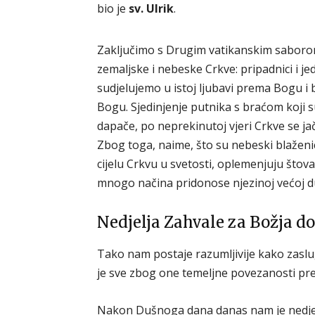
bio je
sv. Ulrik
.
Zaključimo s Drugim vatikanskim saborom:
zemaljske i nebeske Crkve: pripadnici i jedn
sudjelujemo u istoj ljubavi prema Bogu i
Bogu. Sjedinjenje putnika s braćom koji s
dapače, po neprekinutoj vjeri Crkve se j
Zbog toga, naime, što su nebeski blaženici
cijelu Crkvu u svetosti, oplemenjuju štov
mnogo načina pridonose njezinoj većoj du
Nedjelja Zahvale za Božja d
Tako nam postaje razumljivije kako zasl
je sve zbog one temeljne povezanosti preko
Nakon Dušnoga dana danas nam je nedjel