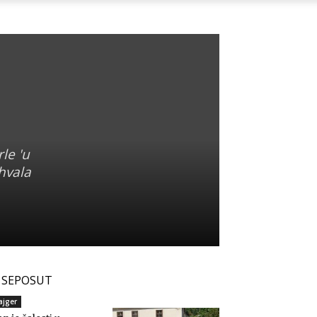
le 'u
hvala
SEPOSUT
ajger