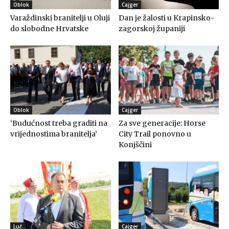
Oblok
Cajger
Varaždinski branitelji u Oluji
Dan je žalosti u Krapinsko-
do slobodne Hrvatske
zagorskoj županiji
Oblok
Cajger
‘Budućnost treba graditi na
Za sve generacije: Horse
vrijednostima branitelja’
City Trail ponovno u
Konjščini
Luč
Cajger