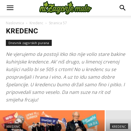
Naslovnica
Kredenc
Stranica 57
KREDENC
Dnevnik zagorskih purana
Ne vjerujemo da postoji itko tko nije volio stare bakine
kuhinjske kredence. Ak’ niš drugo, u limenoj crvenoj
kutijici našlo bi se 505 s crtom! No u kredenc su se
pospravljali i hrana i vino. A uz to idu samo dobre
KREDENC
Oroslavje: Indira počinje, Vuco janje
špelancije. U kredencu bumo držali samo fino i pitko. I
pripovedali samo veselo. Da nam suze na rit od
okreće
smijeha frcaju!
6. kolovoza 2026.
KREDENC
KREDENC