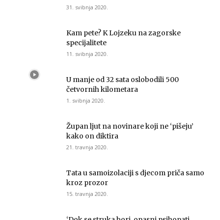
31. svibnja 2020.
Kam pete? K Lojzeku na zagorske
specijalitete
11. svibnja 2020.
U manje od 32 sata oslobodili 500
četvornih kilometara
1. svibnja 2020.
Župan ljut na novinare koji ne ‘pišeju’
kako on diktira
21. travnja 2020.
Tata u samoizolaciji s djecom priča samo
kroz prozor
15. travnja 2020.
‘Dok se struka bori, opasni psihopati