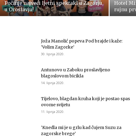
Počinje najveći ljetni spektakl u Zagorju,
Hotel Mi
u Oroslavju!
rujnu prv
Joža Manolić popeva Pod brajde i kaže:
‘Volim Zagorke’
30. lipnja 2020.
Antunovo u Zaboku proslavljeno
blagoslovom bicikla
14. lipnja 2020.
Tijelovo, blagdan kruha koji je postao spas
ovome svijetu
11. lipnja 2020.
‘Knedla mi je u grlu kad čujem Suzu za
zagorske brege’