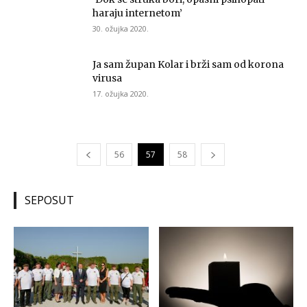
haraju internetom’
30. ožujka 2020.
Ja sam župan Kolar i brži sam od korona
virusa
17. ožujka 2020.
56
57
58
SEPOSUT