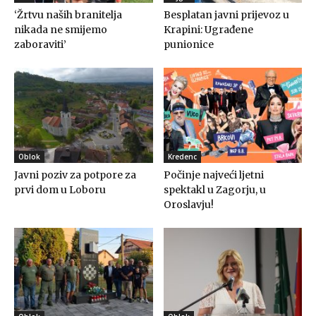
‘Žrtvu naših branitelja
Besplatan javni prijevoz u
nikada ne smijemo
Krapini: Ugrađene
zaboraviti’
punionice
Oblok
Kredenc
Javni poziv za potpore za
Počinje najveći ljetni
prvi dom u Loboru
spektakl u Zagorju, u
Oroslavju!