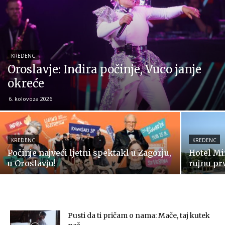
KREDENC
Oroslavje: Indira počinje, Vuco janje
okreće
6. kolovoza 2026.
KREDENC
KREDENC
Počinje najveći ljetni spektakl u Zagorju,
Hotel Mi
u Oroslavju!
rujnu prv
Pusti da ti pričam o nama: Mače, taj kutek