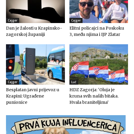
Cajger
Cajger
Dan je žalosti u Krapinsko-
Elitni policajci na Poskoku
zagorskoj županiji
3, među njima i IJP Zlatar
Cajger
Luč
Besplatan javni prijevoz u
HDZ Zagorja: ‘Oluja je
Krapini: Ugrađene
kruna svih naših bitaka.
punionice
Hvala braniteljima’