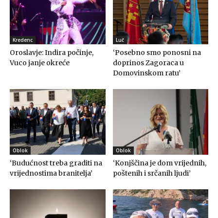
Kredenc
Luč
Oroslavje: Indira počinje,
‘Posebno smo ponosni na
Vuco janje okreće
doprinos Zagoraca u
Domovinskom ratu’
Oblok
Oblok
‘Budućnost treba graditi na
‘Konjščina je dom vrijednih,
vrijednostima branitelja’
poštenih i srčanih ljudi’