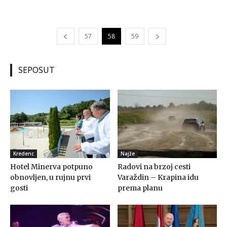
57
58
59
SEPOSUT
Kredenc
Najže
Hotel Minerva potpuno
Radovi na brzoj cesti
obnovljen, u rujnu prvi
Varaždin – Krapina idu
gosti
prema planu