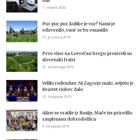
naš
7. veljače 2020.
Pur pur pur, kulike je vur? Nami je
odzvonilo, vam’ se bu omastilo
15. prosinca 2019.
Prvo vino na Lovrečan bregu proizveli su
slovenski fratri
10. studenoga 2019.
Veliki rođendan: Ni Zagorje malo, svijetu je
Kvartet Gubec dalo
10. listopada 2019.
Aline se vratile iz Rusije, Mače im priredilo
rasplesanu dobrodošlicu
4. listopada 2019.