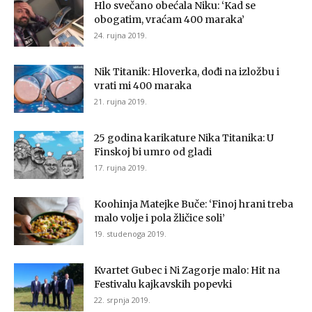
Hlo svečano obećala Niku: ‘Kad se
obogatim, vraćam 400 maraka’
24. rujna 2019.
Nik Titanik: Hloverka, dođi na izložbu i
vrati mi 400 maraka
21. rujna 2019.
25 godina karikature Nika Titanika: U
Finskoj bi umro od gladi
17. rujna 2019.
Koohinja Matejke Buče: ‘Finoj hrani treba
malo volje i pola žličice soli’
19. studenoga 2019.
Kvartet Gubec i Ni Zagorje malo: Hit na
Festivalu kajkavskih popevki
22. srpnja 2019.