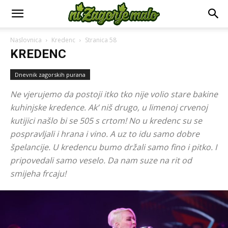
Naslovnica
Kredenc
Stranica 58
KREDENC
Dnevnik zagorskih purana
Ne vjerujemo da postoji itko tko nije volio stare bakine
kuhinjske kredence. Ak’ niš drugo, u limenoj crvenoj
kutijici našlo bi se 505 s crtom! No u kredenc su se
pospravljali i hrana i vino. A uz to idu samo dobre
špelancije. U kredencu bumo držali samo fino i pitko. I
pripovedali samo veselo. Da nam suze na rit od
smijeha frcaju!