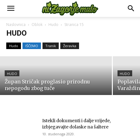
HUDO
Naslovnica
Oblok
Hudo
Stranica 15
Grad Krapina moli vlasnike
HUDO
zapuštenih grobova da ih urede
Hudo
IŠČEMO
Tranik
Žeravka
9. srpnja 2026.
HUDO
HUDO
Župan Stričak proglasio prirodnu
Poplavil
nepogodu zbog tuče
Varaždin
Istekli dokumenti i dalje vrijede,
izbjegavajte dolaske na šaltere
10. studenoga 2020.