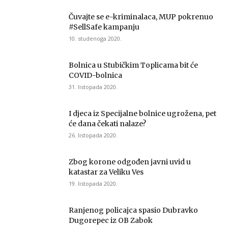
Čuvajte se e-kriminalaca, MUP pokrenuo
#SellSafe kampanju
10. studenoga 2020.
Bolnica u Stubičkim Toplicama bit će
COVID-bolnica
31. listopada 2020.
I djeca iz Specijalne bolnice ugrožena, pet
će dana čekati nalaze?
26. listopada 2020.
Zbog korone odgođen javni uvid u
katastar za Veliku Ves
19. listopada 2020.
Ranjenog policajca spasio Dubravko
Dugorepec iz OB Zabok